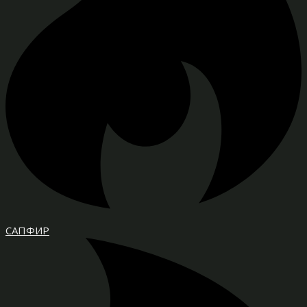
САПФИР